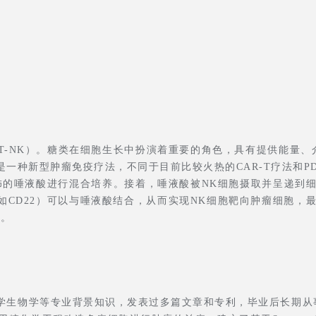
T-NK）。糖类在细胞生长中扮演着重要的角色，具有提供能量
一种新型肿瘤免疫疗法，不同于目前比较火热的CAR-T疗法和P
饰的唾液酸进行混合培养。接着，唾液酸被NK细胞摄取并呈递到
CD22）可以与唾液酸结合，从而实现NK细胞靶向肿瘤细胞，最终
力。
学生物学等专业背景知识，发表过多篇文章和专利，毕业后长期从