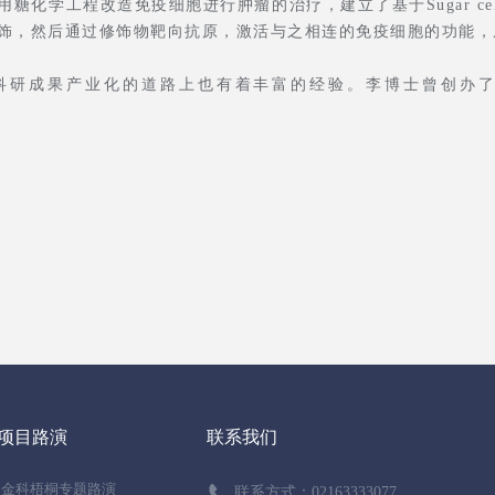
化学工程改造免疫细胞进行肿瘤的治疗，建立了基于Sugar cell
修饰，然后通过修饰物靶向抗原，激活与之相连的免疫细胞的功能
科研成果产业化的道路上也有着丰富的经验。李博士曾创办了
项目路演
联系我们
金科梧桐专题路演
联系方式：
02163333077