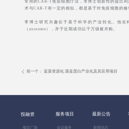
常用的CAR-T免疫细胞疗法，李博士创新性的提出利用糖
术与CAR-T有一定的相似，都是基于对免疫细胞的
李博士研究兴趣在于基于科学的产业转化。他在
（axosome），并于近期成功以千万级被并购。
前一个：
蓝藻资源化:藻蓝蛋白产业化及其应用项目
ꄴ
服务项目
最新公告
投融资
项目广场
会议服务
新闻动态