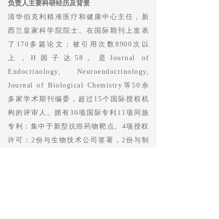
负责人主要科研经历及背景
清华伯克利精准医疗和健康中心主任，新
西兰皇家科学院院士。在国际期刊上发表
了170多篇论文；被引用次数8900次以
上，H因子达58。是Journal of
Endocrinology, Neuroendocrinology,
Journal of Biological Chemistry等50余
多家学术期刊编委，超过15个国际授权机
构的评审人。拥有30项国际专利11项同族
专利：集中于新型抗癌药物靶点。4项授权
许可：2份与生物技术公司签署，2份与制
药公司签署。在三家公司作为创始科学
家：Perseis治疗公司、Saratan公司。曾作
为以下机构（公司）的顾问：新加坡卫生
部、法玛西亚公司、辉瑞公司、
Metabolic、Neuren、新西兰政府、武汉