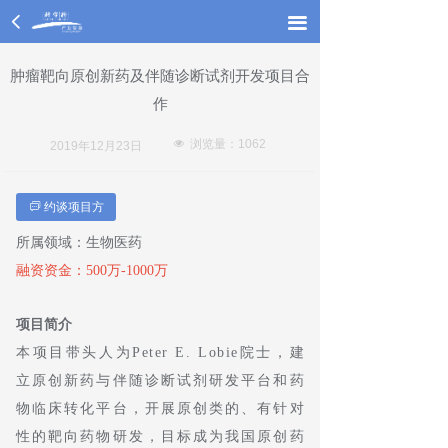
넳
끀
끀
肿瘤靶向原创新药及伴随诊断试剂开发项目合
作
넶
浏览量：
1062
2019年12月23日
约谈项目方
ꀃ
所属领域：生物医药
融资资金：500万-1000万
项目简介
本项目带头人为Peter E. Lobie院士，建
立原创新药与伴随诊断试剂研发平台和药
物临床转化平台，开展原创类的、有针对
性的靶向药物研发，目标成为我国原创药