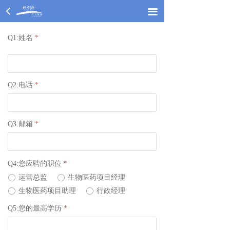
넳
끀
끀
Q1:姓名
*
Q2:电话
*
Q3:邮箱
*
Q4:您应聘的职位
*
ꀐ
运营总监
ꀐ
生物医药项目经理
ꀐ
生物医药项目助理
ꀐ
行政经理
Q5:您的最高学历
*